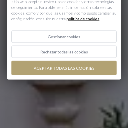
sitio web, acepta nuestro uso de cookies y otras tecnologías
de seguimiento. Para obtener más información sobre estas
Reuniones y Eventos
cookies, cómo y por qué las usamos y cómo puede cambiar su
configuración, consulte nuestra
política de cookies
.
Gestionar cookies
Rechazar todas las cookies
ACEPTAR TODAS LAS COOKIES