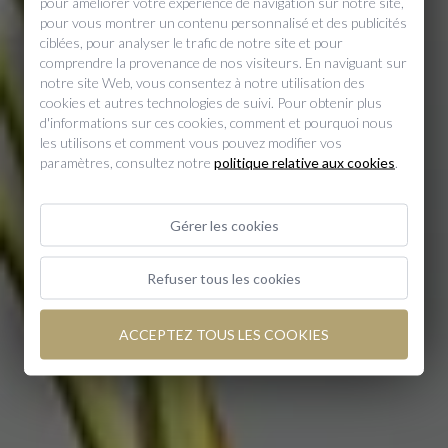
pour améliorer votre expérience de navigation sur notre site,
pour vous montrer un contenu personnalisé et des publicités
ciblées, pour analyser le trafic de notre site et pour
comprendre la provenance de nos visiteurs. En naviguant sur
Vivez une expérience
notre site Web, vous consentez à notre utilisation des
cookies et autres technologies de suivi. Pour obtenir plus
unique dans le plus pur
d'informations sur ces cookies, comment et pourquoi nous
les utilisons et comment vous pouvez modifier vos
style Mercer
paramètres, consultez notre
politique relative aux cookies
.
Gérer les cookies
Refuser tous les cookies
ACCEPTEZ TOUS LES COOKIES