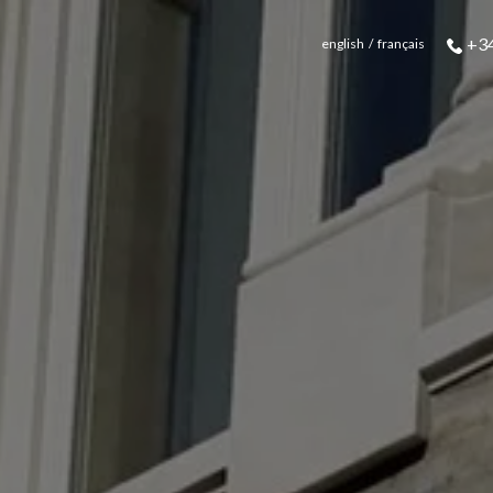
+34
english
français