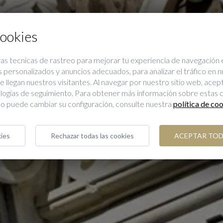
cookies
as tecnicas de rastreo para mejorar tu experiencia de navegación 
personalizados y anuncios adecuados, para analizar el tráfico en 
Localización y Contact
legan nuestros visitantes. Al navegar por nuestro sitio web, acep
ologías de seguimiento. Para obtener más información sobre estas 
o puede cambiar su configuración, consulte nuestra
política de co
ies
Rechazar todas las cookies
ACEPTAR TOD